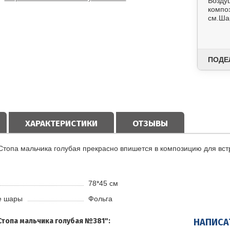
Возду
компо
см.Ша
ПОДЕ
ХАРАКТЕРИСТИКИ
ОТЗЫВЫ
топа мальчика голубая прекрасно впишется в композицию для вс
78*45 см
е шары
Фольга
Стопа мальчика голубая №381":
НАПИСА