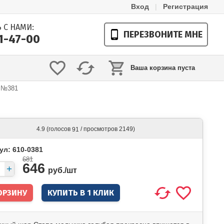
Вход
|
Регистрация
 С НАМИ:
ПЕРЕЗВОНИТЕ МНЕ
21-47-00
Ваша корзина пуста
я №381
(голосов
/ просмотров 2149)
4.9
91
ул: 610-0381
681
646
руб./
шт
КУПИТЬ В 1 КЛИК