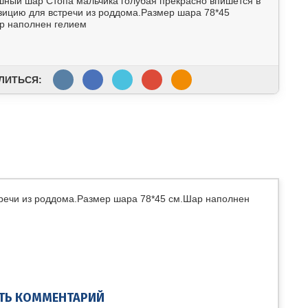
шный шар Стопа мальчика голубая прекрасно впишется в
зицию для встречи из роддома.Размер шара 78*45
р наполнен гелием
ЛИТЬСЯ:
тречи из роддома.Размер шара 78*45 см.Шар наполнен
ТЬ КОММЕНТАРИЙ