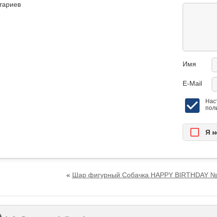
тариев
Имя
E-Mail
Нас
пол
Я н
«
Шар фигурный Собачка HAPPY BIRTHDAY 