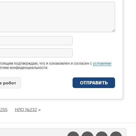
тоящим подтверждаю, что я ознакомлен и согласен с
условиями
итики конфиденциальности.
e рoбoт
№255
НЛО №232
»