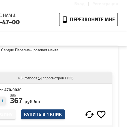
Вход
|
Регистрация
С НАМИ:
ПЕРЕЗВОНИТЕ МНЕ
1-47-00
Ваша корзина пуста
»
Сердце Переливы розовая мечта
(голосов
/ просмотров 1133)
4.6
14
л: 470-0030
386
367
руб./
шт
КУПИТЬ В 1 КЛИК