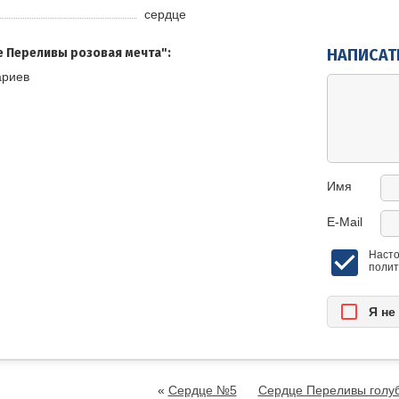
сердце
 Переливы розовая мечта":
НАПИСАТ
ариев
Имя
E-Mail
Насто
полит
Я нe
«
Сердце №5
Сердце Переливы голу