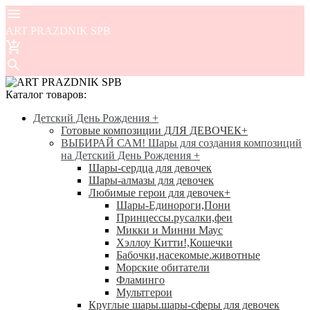
ART PRAZDNIK SPB
Каталог товаров:
Детский День Рождения
+
Готовые композиции ДЛЯ ДЕВОЧЕК
+
ВЫБИРАЙ САМ! Шары для создания композиций
на Детский День Рождения
+
Шары-сердца для девочек
Шары-алмазы для девочек
Любимые герои для девочек
+
Шары-Единороги,Пони
Принцессы.русалки,феи
Микки и Минни Маус
Хэллоу Китти!,Кошечки
Бабочки,насекомые.животные
Морские обитатели
Фламинго
Мультгерои
Круглые шары.шары-сферы для девочек