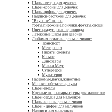
Шары-звезды для девочек
Шары-короны для девочек
Шары-цифры для девочек
Надписи-растяжки для девочек
"Вкусные" шары-
торты,пирожные,пончики,фрукты,овощи
Цветы,радуга,солнце,природа
Латексные шары для девочек
Любимая тематика для мальчиков
+
Транспорт
Мячи,спорт
Пираты,скелеты
Космос
Динозавры
Микки Маус
Супергерои
Мультгерои
Насекомые,пауки,животные
Морские обитатели,акулы
Шары-звезды
Круглые шары.шары-сферы для мальчиков
Шары-сердца для мальчиков
Шары-короны для мальчиков
Шары - цифры для мальчиков
Надписи для мальчиков