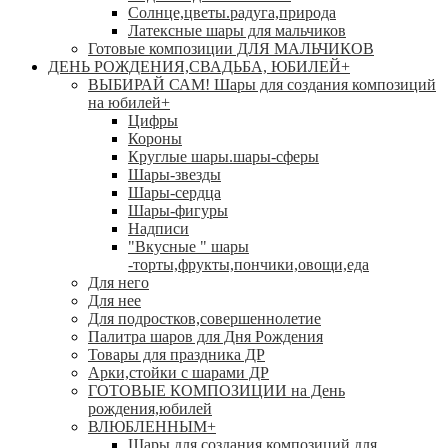
Солнце,цветы.радуга,природа
Латексные шары для мальчиков
Готовые композиции ДЛЯ МАЛЬЧИКОВ
ДЕНЬ РОЖДЕНИЯ,СВАДЬБА, ЮБИЛЕЙ
+
ВЫБИРАЙ САМ! Шары для создания композиций
на юбилей
+
Цифры
Короны
Круглые шары.шары-сферы
Шары-звезды
Шары-сердца
Шары-фигуры
Надписи
"Вкусные " шары
-торты,фрукты,пончики,овощи,еда
Для него
Для нее
Для подростков,совершеннолетие
Палитра шаров для Дня Рождения
Товары для праздника ДР
Арки,стойки с шарами ДР
ГОТОВЫЕ КОМПОЗИЦИИ на День
рождения,юбилей
ВЛЮБЛЕННЫМ
+
Шары для создания композиций для