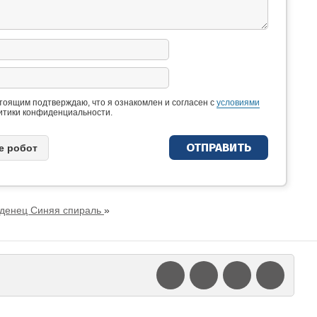
тоящим подтверждаю, что я ознакомлен и согласен с
условиями
итики конфиденциальности.
e рoбoт
денец Синяя спираль
»