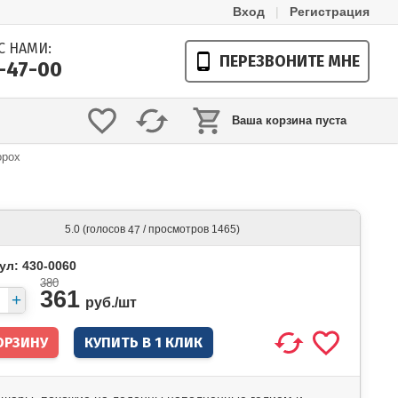
Вход
|
Регистрация
С НАМИ:
ПЕРЕЗВОНИТЕ МНЕ
1-47-00
Ваша корзина пуста
орох
(голосов
/ просмотров 1465)
5.0
47
ул: 430-0060
380
361
руб./
шт
КУПИТЬ В 1 КЛИК