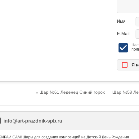
Имя
E-Mail
Нас
пол
Я н
«
Шар №61 Леденец Синий горох
Шар №59 Ле
info@art-prazdnik-spb.ru
ВЫБИРАЙ САМ! Шары для создания композиций на Детский День Рождения