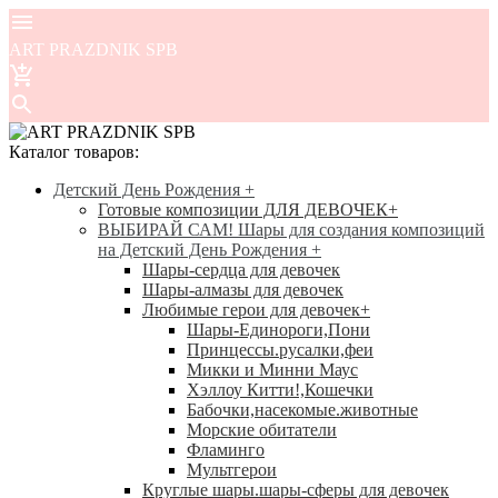
ART PRAZDNIK SPB
Каталог товаров:
Детский День Рождения
+
Готовые композиции ДЛЯ ДЕВОЧЕК
+
ВЫБИРАЙ САМ! Шары для создания композиций
на Детский День Рождения
+
Шары-сердца для девочек
Шары-алмазы для девочек
Любимые герои для девочек
+
Шары-Единороги,Пони
Принцессы.русалки,феи
Микки и Минни Маус
Хэллоу Китти!,Кошечки
Бабочки,насекомые.животные
Морские обитатели
Фламинго
Мультгерои
Круглые шары.шары-сферы для девочек