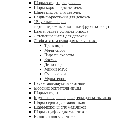
Шары-звезды для девочек
Шары-короны для девочек
Шары-цифры для девочек
Надписи-растяжки для девочек
"Вкусные" шары-
торты,пирожные,пончики,фрукты,овощи
Цветы,радуга,солнце,природа
Латексные шары для девочек
Любимая тематика для мальчиков
+
Транспорт
Мячи,спорт
Пираты,скелеты
Космос
Динозавры
Микки Маус
Супергерои
Мультгерои
Насекомые,пауки,животные
Морские обитатели,акулы
Шары-звезды
Круглые шары.шары-сферы для мальчиков
Шары-сердца для мальчиков
Шары-короны для мальчиков
Шары - цифры для мальчиков
Надписи для мальчиков