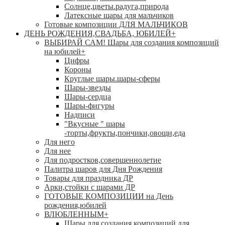
Солнце,цветы.радуга,природа
Латексные шары для мальчиков
Готовые композиции ДЛЯ МАЛЬЧИКОВ
ДЕНЬ РОЖДЕНИЯ,СВАДЬБА, ЮБИЛЕЙ
+
ВЫБИРАЙ САМ! Шары для создания композиций
на юбилей
+
Цифры
Короны
Круглые шары.шары-сферы
Шары-звезды
Шары-сердца
Шары-фигуры
Надписи
"Вкусные " шары
-торты,фрукты,пончики,овощи,еда
Для него
Для нее
Для подростков,совершеннолетие
Палитра шаров для Дня Рождения
Товары для праздника ДР
Арки,стойки с шарами ДР
ГОТОВЫЕ КОМПОЗИЦИИ на День
рождения,юбилей
ВЛЮБЛЕННЫМ
+
Шары для создания композиций для