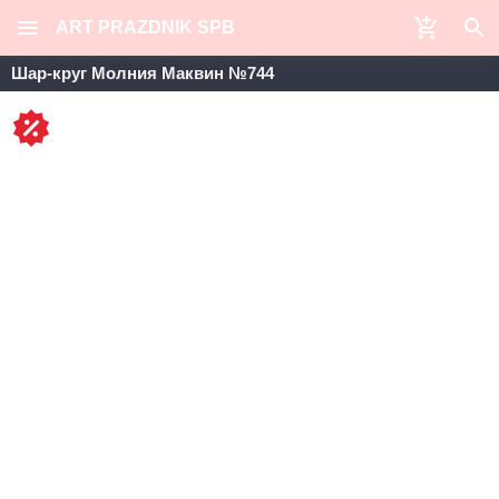
ART PRAZDNIK SPB
Шар-круг Молния Маквин №744