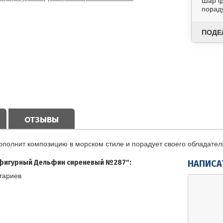
Шар ф
порад
ПОДЕ
ОТЗЫВЫ
полнит композицию в морском стиле и порадует своего обладател
фигурный Дельфин сиреневый №287":
НАПИСА
тариев