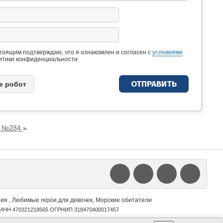
тоящим подтверждаю, что я ознакомлен и согласен с
условиями
итики конфиденциальности.
e рoбoт
й №284
»
я , Любимые герои для девочек, Морские обитатели
РФ.ИНН 470321218565 ОГРНИП 318470400017457