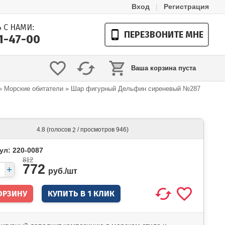
Вход
|
Регистрация
 С НАМИ:
ПЕРЕЗВОНИТЕ МНЕ
21-47-00
Ваша корзина пуста
»
Морские обитатели
»
Шар фигурный Дельфин сиреневый №287
(голосов
/ просмотров 946)
4.8
2
ул: 220-0087
812
772
руб./
шт
КУПИТЬ В 1 КЛИК